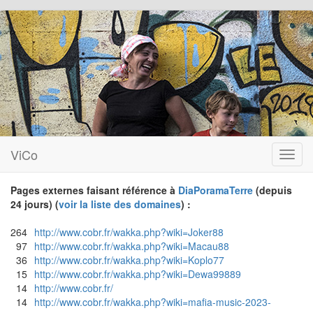
ViCo
Toggl
navig
Pages externes faisant référence à
DiaPoramaTerre
(depuis
24 jours) (
voir la liste des domaines
) :
264
http://www.cobr.fr/wakka.php?wiki=Joker88
97
http://www.cobr.fr/wakka.php?wiki=Macau88
36
http://www.cobr.fr/wakka.php?wiki=Koplo77
15
http://www.cobr.fr/wakka.php?wiki=Dewa99889
14
http://www.cobr.fr/
14
http://www.cobr.fr/wakka.php?wiki=mafia-music-2023-