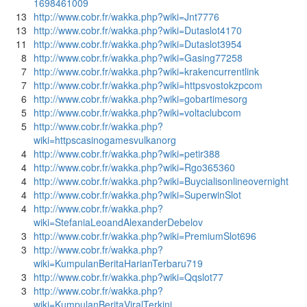
1698461009
13
http://www.cobr.fr/wakka.php?wiki=Jnt7776
13
http://www.cobr.fr/wakka.php?wiki=Dutaslot4170
11
http://www.cobr.fr/wakka.php?wiki=Dutaslot3954
8
http://www.cobr.fr/wakka.php?wiki=Gasing77258
7
http://www.cobr.fr/wakka.php?wiki=krakencurrentlink
7
http://www.cobr.fr/wakka.php?wiki=httpsvostokzpcom
6
http://www.cobr.fr/wakka.php?wiki=gobartimesorg
5
http://www.cobr.fr/wakka.php?wiki=voltaclubcom
5
http://www.cobr.fr/wakka.php?
wiki=httpscasinogamesvulkanorg
4
http://www.cobr.fr/wakka.php?wiki=petir388
4
http://www.cobr.fr/wakka.php?wiki=Rgo365360
4
http://www.cobr.fr/wakka.php?wiki=Buycialisonlineovernight
4
http://www.cobr.fr/wakka.php?wiki=SuperwinSlot
4
http://www.cobr.fr/wakka.php?
wiki=StefaniaLeoandAlexanderDebelov
3
http://www.cobr.fr/wakka.php?wiki=PremiumSlot696
3
http://www.cobr.fr/wakka.php?
wiki=KumpulanBeritaHarianTerbaru719
3
http://www.cobr.fr/wakka.php?wiki=Qqslot77
3
http://www.cobr.fr/wakka.php?
wiki=KumpulanBeritaViralTerkini