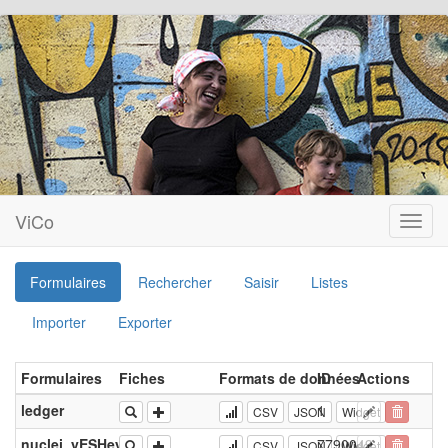
ViCo
Toggl
navig
Formulaires
Rechercher
Saisir
Listes
Importer
Exporter
Formulaires
Fiches
Formats de données
ID
Actions
ledger
1
CSV
JSON
Widget
nuclei_yESHeycm
7790049
CSV
JSON
Widget