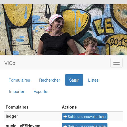
ViCo
Toggl
navig
Formulaires
Rechercher
Saisir
Listes
Importer
Exporter
Formulaires
Actions
ledger
Saisir une nouvelle fiche
nuclei_yESHeycm
Saisir une nouvelle fiche