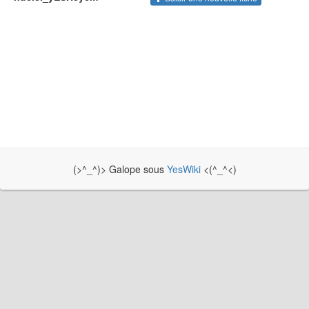
(>^_^)> Galope sous
YesWiki
<(^_^<)