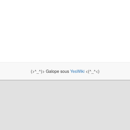
(>^_^)> Galope sous
YesWiki
<(^_^<)