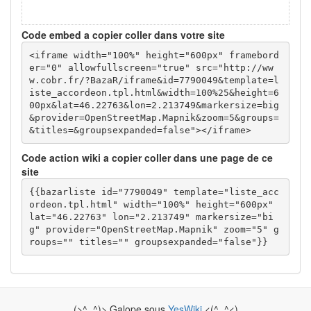
Code embed a copier coller dans votre site
<iframe width="100%" height="600px" framebord
er="0" allowfullscreen="true" src="http://ww
w.cobr.fr/?BazaR/iframe&id=7790049&template=l
iste_accordeon.tpl.html&width=100%25&height=6
00px&lat=46.22763&lon=2.213749&markersize=big
&provider=OpenStreetMap.Mapnik&zoom=5&groups=
&titles=&groupsexpanded=false"></iframe>
Code action wiki a copier coller dans une page de ce
site
{{bazarliste id="7790049" template="liste_acc
ordeon.tpl.html" width="100%" height="600px" 
lat="46.22763" lon="2.213749" markersize="bi
g" provider="OpenStreetMap.Mapnik" zoom="5" g
roups="" titles="" groupsexpanded="false"}}
(>^_^)> Galope sous
YesWiki
<(^_^<)