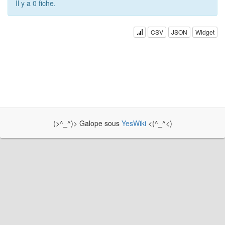
Il y a 0 fiche.
CSV
JSON
Widget
(>^_^)> Galope sous
YesWiki
<(^_^<)