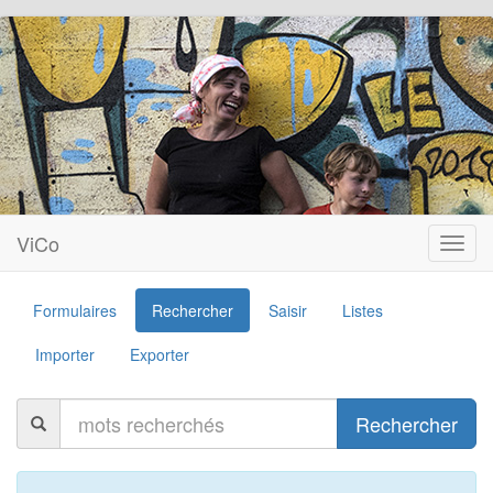
ViCo
Toggl
navig
Formulaires
Rechercher
Saisir
Listes
Importer
Exporter